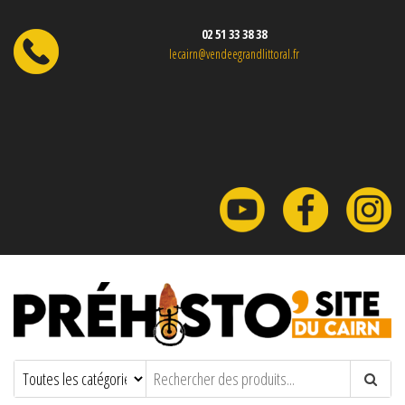
02 51 33 38 38
lecairn@vendeegrandlittoral.fr
Préhisto'site du CAIRN
Parc à thème sur la Préhistoire en
Vendée.