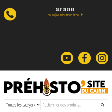
02 51 33 38 38
lecairn@vendeegrandlittoral.fr
Préhisto'site du CAIRN
Parc à thème sur la Préhistoire en
Vendée.