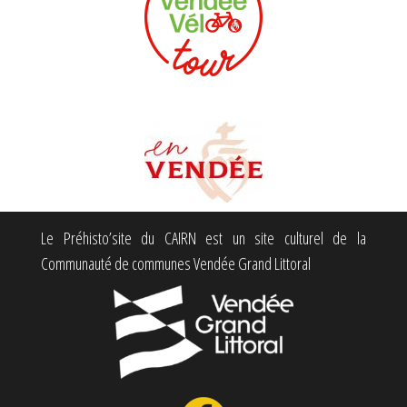
Le Préhisto’site du CAIRN est un site culturel de la
Communauté de communes Vendée Grand Littoral