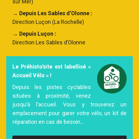
sur Mer)
→ Depuis Les Sables d’Olonne :
Direction Luçon (La Rochelle)
→ Depuis Luçon :
Direction Les Sables d’Olonne
Le Préhisto’site est labellisé «
Accueil Vélo » !
Depuis les pistes cyclables
situées à proximité, venez
jusqu’à l’accueil. Vous y trouverez un
emplacement pour garer votre vélo, un kit de
réparation en cas de besoin…