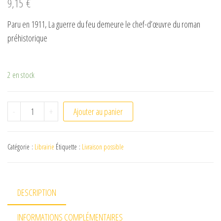
9,15
€
Paru en 1911, La guerre du feu demeure le chef-d’œuvre du roman
préhistorique
2 en stock
quantité de La guerre du Feu (J.-H. Rosny Aîné)
-
+
Ajouter au panier
Catégorie :
Librairie
Étiquette :
Livraison possible
DESCRIPTION
INFORMATIONS COMPLÉMENTAIRES