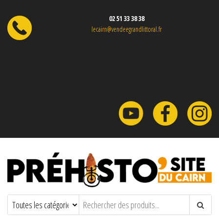
02 51 33 38 38
lecairn@vendeegrandlittoral.fr
Préhisto'site du CAIRN
Parc à thème sur la Préhistoire en
Vendée.