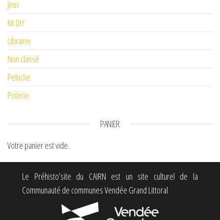
Jeux
Kit DIY
Librairie
Non classé
Peluche
Poterie
PANIER
Votre panier est vide.
Le Préhisto’site du CAIRN est un site culturel de la
Communauté de communes Vendée Grand Littoral