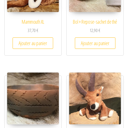
Mammouth XL
Bol + Repose-sachet de thé
37,70
€
12,90
€
Ajouter au panier
Ajouter au panier