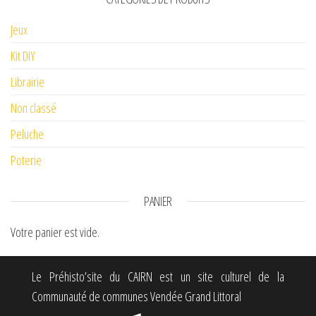
Jeux
Kit DIY
Librairie
Non classé
Peluche
Poterie
PANIER
Votre panier est vide.
Le Préhisto’site du CAIRN est un site culturel de la
Communauté de communes Vendée Grand Littoral