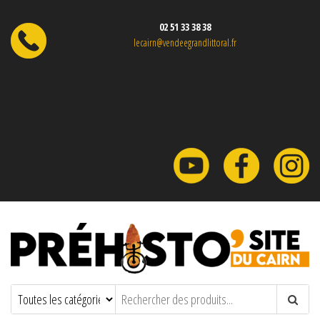
02 51 33 38 38
lecairn@vendeegrandlittoral.fr
Préhisto'site du CAIRN
Parc à thème sur la Préhistoire en
Vendée.